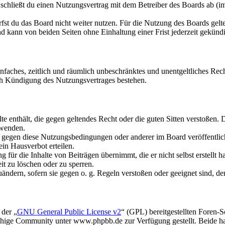
schließt du einen Nutzungsvertrag mit dem Betreiber des Boards ab (im
fst du das Board nicht weiter nutzen. Für die Nutzung des Boards gelten
 kann von beiden Seiten ohne Einhaltung einer Frist jederzeit gekünd
 einfaches, zeitlich und räumlich unbeschränktes und unentgeltliches R
ch Kündigung des Nutzungsvertrages bestehen.
alte enthält, die gegen geltendes Recht oder die guten Sitten verstoßen. 
rwenden.
n gegen diese Nutzungsbedingungen oder anderer im Board veröffentli
in Hausverbot erteilen.
für die Inhalte von Beiträgen übernimmt, die er nicht selbst erstellt 
it zu löschen oder zu sperren.
uändern, sofern sie gegen o. g. Regeln verstoßen oder geeignet sind, 
 der „
GNU General Public License v2
“ (GPL) bereitgestellten Foren
hige Community unter www.phpbb.de zur Verfügung gestellt. Beide hab