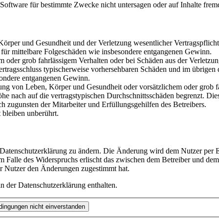
oftware für bestimmte Zwecke nicht untersagen oder auf Inhalte frem
rper und Gesundheit und der Verletzung wesentlicher Vertragspflichten
ch für mittelbare Folgeschäden wie insbesondere entgangenen Gewinn.
em oder grob fahrlässigem Verhalten oder bei Schäden aus der Verletz
i Vertragsschluss typischerweise vorhersehbaren Schäden und im übrigen
besondere entgangenen Gewinn.
ng von Leben, Körper und Gesundheit oder vorsätzlichem oder grob fah
e nach auf die vertragstypischen Durchschnittsschäden begrenzt. Dies
h zugunsten der Mitarbeiter und Erfüllungsgehilfen des Betreibers.
bleiben unberührt.
e Datenschutzerklärung zu ändern. Die Änderung wird dem Nutzer per E-
m Falle des Widerspruchs erlischt das zwischen dem Betreiber und dem 
er Nutzer den Änderungen zugestimmt hat.
n der Datenschutzerklärung enthalten.