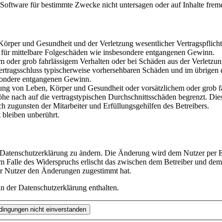
oftware für bestimmte Zwecke nicht untersagen oder auf Inhalte frem
rper und Gesundheit und der Verletzung wesentlicher Vertragspflichten
ch für mittelbare Folgeschäden wie insbesondere entgangenen Gewinn.
em oder grob fahrlässigem Verhalten oder bei Schäden aus der Verletz
i Vertragsschluss typischerweise vorhersehbaren Schäden und im übrigen
besondere entgangenen Gewinn.
ng von Leben, Körper und Gesundheit oder vorsätzlichem oder grob fah
e nach auf die vertragstypischen Durchschnittsschäden begrenzt. Dies
h zugunsten der Mitarbeiter und Erfüllungsgehilfen des Betreibers.
bleiben unberührt.
e Datenschutzerklärung zu ändern. Die Änderung wird dem Nutzer per E-
m Falle des Widerspruchs erlischt das zwischen dem Betreiber und dem 
er Nutzer den Änderungen zugestimmt hat.
n der Datenschutzerklärung enthalten.