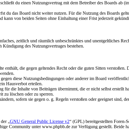
schließt du einen Nutzungsvertrag mit dem Betreiber des Boards ab (im
fst du das Board nicht weiter nutzen. Für die Nutzung des Boards gelten
 kann von beiden Seiten ohne Einhaltung einer Frist jederzeit gekünd
 einfaches, zeitlich und räumlich unbeschränktes und unentgeltliches R
ch Kündigung des Nutzungsvertrages bestehen.
alte enthält, die gegen geltendes Recht oder die guten Sitten verstoßen. 
rwenden.
n gegen diese Nutzungsbedingungen oder anderer im Board veröffentli
in Hausverbot erteilen.
für die Inhalte von Beiträgen übernimmt, die er nicht selbst erstellt 
it zu löschen oder zu sperren.
uändern, sofern sie gegen o. g. Regeln verstoßen oder geeignet sind, 
 der „
GNU General Public License v2
“ (GPL) bereitgestellten Foren
hige Community unter www.phpbb.de zur Verfügung gestellt. Beide hab